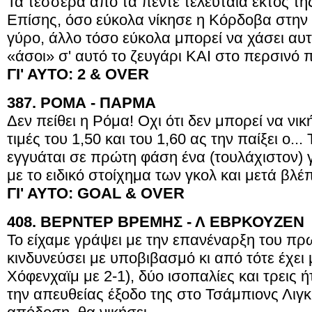
Τα τέσσερα από τα πέντε τελευταία εκτός τ
Επίσης, όσο εύκολα νίκησε η Κόρδοβα στην
γύρο, άλλο τόσο εύκολα μπορεί να χάσει αυ
«άσοι» σ' αυτό το ζευγάρι ΚΑΙ στο περσινό
ΓΙ' ΑΥΤΟ: 2 &
OVER
387. ΡΟΜΑ - ΠΑΡΜΑ
Δεν πείθει η Ρόμα! Οχι ότι δεν μπορεί να νικ
τιμές του 1,50 και του 1,60 ας την παίξει ο...
εγγυάται σε πρώτη φάση ένα (τουλάχιστον)
με το ειδικό στοίχημα των γκολ και μετά βλέ
ΓΙ' ΑΥΤΟ:
GOAL & OVER
408. ΒΕΡΝΤΕΡ ΒΡΕΜΗΣ - Λ ΕΒΡΚΟΥΖΕΝ
Το είχαμε γράψει με την επανέναρξη του πρ
κινδυνεύσει με υποβιβασμό κι από τότε έχει μ
Χόφενχαϊμ με 2-1), δύο ισοπαλίες και τρεις ή
την απευθείας έξοδο της στο Τσάμπιονς Λιγ