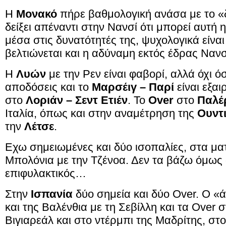
Η
Μονακό
πήρε βαθμολογική ανάσα με το «δ
δείξει απέναντι στην Νανσί ότι μπορεί αυτή η
μέσα στις δυνατότητές της, ψυχολογικά είνα
βελτιώνεται και η αδύναμη εκτός έδρας Νανσ
Η
Λυών
με την Ρεν είναι φαβορί, αλλά όχι
αποδόσεις και το
Μαρσέιγ – Παρί
είναι εξαι
στο
Λοριάν – Σεντ Ετιέν
. Το
Over
στο
Παλέ
Ιταλία, όπως και στην αναμέτρηση της
Ουντι
την
Λέτσε
.
Εχω σημειωμένες και δύο ισοπαλίες, στα ματ
Μπολόνια με την Τζένοα. Δεν τα βάζω όμως σ
επιφυλακτικός…
Στην
Ισπανία
δύο σημεία και δύο Over. Ο «
και της Βαλένθια με τη Σεβίλλη και τα Over
Βιγιαρεάλ και στο ντέρμπι της Μαδρίτης, στο