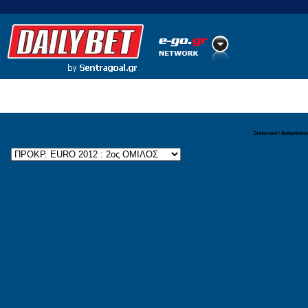
Ποδόσφαιρο
Ειδήσεις
Στατιστικά
LiveScore
Στατιστικά / Βαθμολογίε