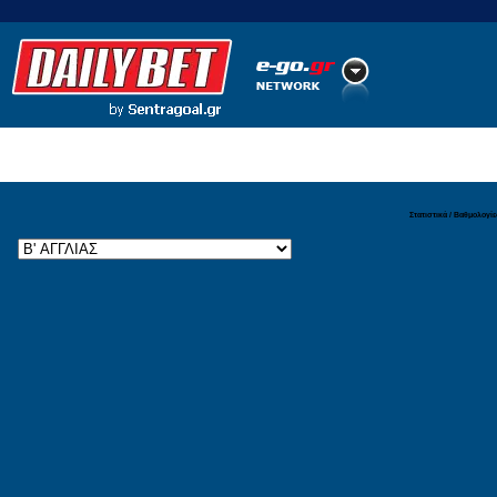
Ποδόσφαιρο
Ειδήσεις
Στατιστικά
LiveScore
Στατιστικά / Βαθμολογίε