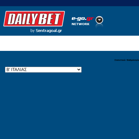
Ποδόσφαιρο
Ειδήσεις
Στατιστικά
LiveScore
Στατιστικά / Βαθμολογίε